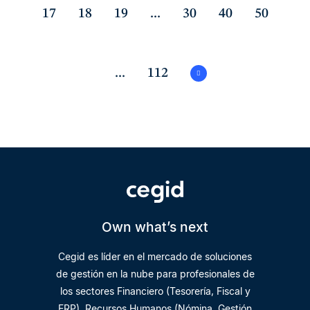
17
18
19
...
30
40
50
...
112
Own what’s next
Cegid es líder en el mercado de soluciones
de gestión en la nube para profesionales de
los sectores Financiero (Tesorería, Fiscal y
ERP), Recursos Humanos (Nómina, Gestión