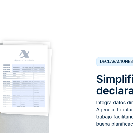
DECLARACIONES
Simplif
declara
Integra datos di
Agencia Tributar
trabajo facilita
buena planificaci