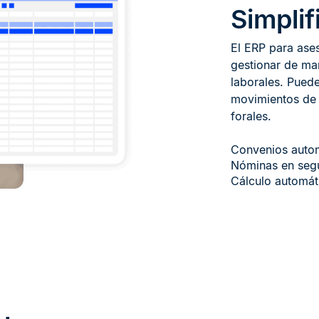
Simplif
El ERP para ase
gestionar de man
laborales. ​Pued
movimientos de a
forales.​
​Convenios autom
Nóminas en seg
Cálculo automáti