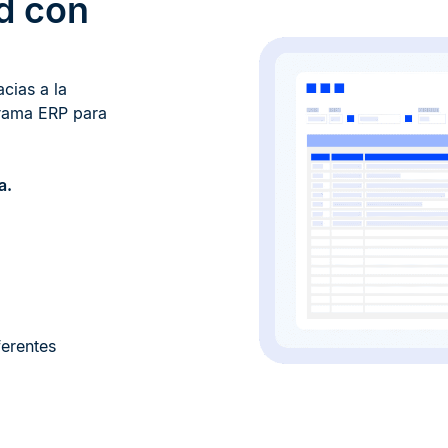
ad con
cias a la
grama ERP para
.​
ferentes