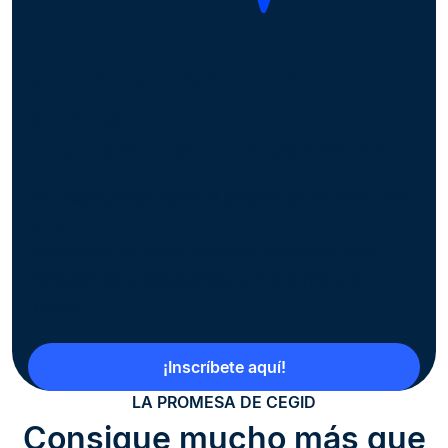
¿Tienes claro cómo
afecta
Verifactu a tu despacho?
¡Te explicamos todo al detalle de la mano de
la
AEAT
!
Inscríbete en este
webinar especial para
despachos y asesorías
, y resuelve tus
dudas.
¡Inscríbete aquí!
LA PROMESA DE CEGID
Consigue mucho más que