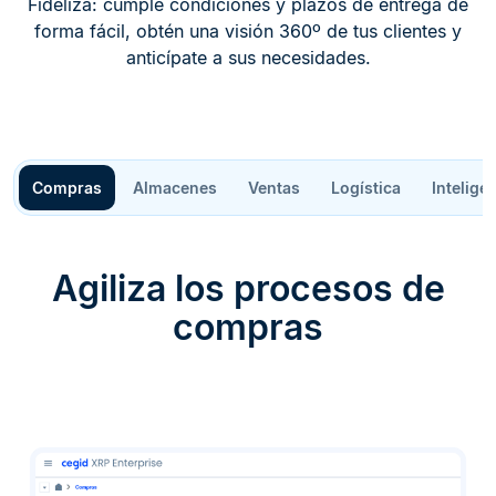
Fideliza: cumple condiciones y plazos de entrega de
forma fácil, obtén una visión 360º de tus clientes y
anticípate a sus necesidades.
Compras
Almacenes
Ventas
Logística
Inteligen
Agiliza los procesos de
compras