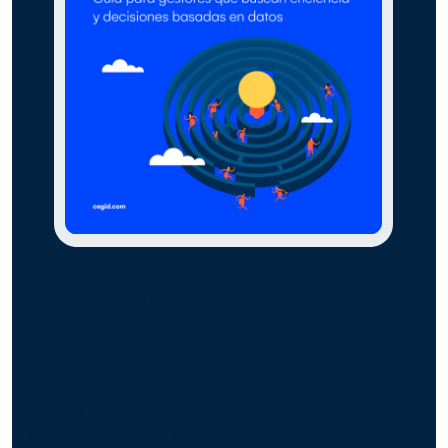
EBOOK GRATUITO
¿Todas las empresas necesitan un ERP?
Descubre en esta guía si tu empresa, sea del
tamaño que sea, necesita comenzar a trabajar con
mayor eficiencia y si un ERP puede ayudarte.