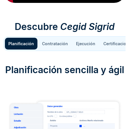
Descubre
Cegid Sigrid
Planificación
Contratación
Ejecución
Certificacion
Planificación sencilla y ágil