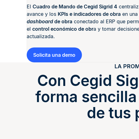
El
Cuadro de Mando de Cegid Sigrid 4
centraliz
avance y los
KPIs e indicadores de obra
en una 
dashboard
de obra
conectado al ERP que permit
el
control económico de obr
a y tomar decision
actualizada.
Solicita una demo
LA PROM
Con Cegid Sig
forma sencilla
de tus