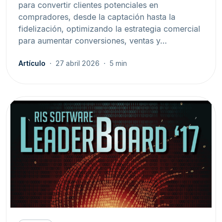
para convertir clientes potenciales en
compradores, desde la captación hasta la
fidelización, optimizando la estrategia comercial
para aumentar conversiones, ventas y…
Artículo
27 abril 2026
5 min