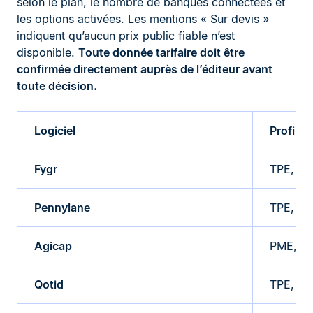
selon le plan, le nombre de banques connectées et
les options activées. Les mentions « Sur devis »
indiquent qu’aucun prix public fiable n’est
disponible.
Toute donnée tarifaire doit être
confirmée directement auprès de l’éditeur avant
toute décision.
Logiciel
Profil ci
Fygr
TPE, P
Pennylane
TPE, pe
Agicap
PME, ET
Qotid
TPE, PME