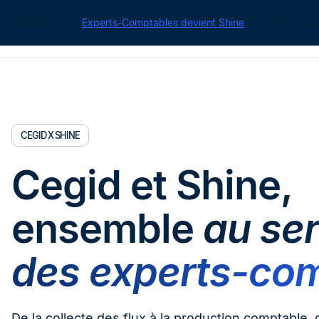
Cegid pour les
Experts-Comptables devient Shine
| Retrouvez tou
CEGID X SHINE
Cegid et Shine,
ensemble
au se
des experts-co
De la collecte des flux à la production comptable,