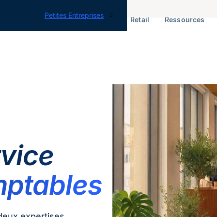
tes nos offres
Petites Entreprises
RH & Paie
ERP
Finance
Retail
Ressources
rvice
mptables
 deux expertises