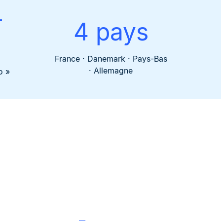
–
4 pays
France · Danemark · Pays-Bas
· Allemagne
o »