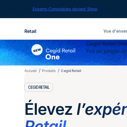
Cegid pour les
Experts-Comptables devient Shine
| Retrouvez tou
Retail
Vue d'ense
Cegid Retail On
Fini de jongler 
Accueil
Produits
Cegid Retail
CEGID RETAIL
Élevez
l’expé
Retail