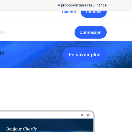
À propos
Partenaires
France
Clients
Contact
rli
Connexion
in.
En savoir plus