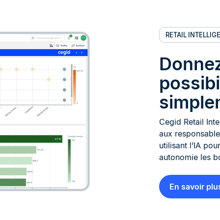
RETAIL INTELLIG
Donnez
possibi
simplem
Cegid Retail Int
aux responsables
utilisant l’IA p
autonomie les b
En savoir plu