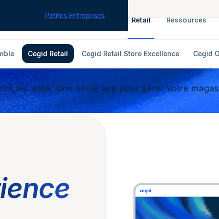
tes nos offres
Petites Entreprises
RH & Paie
ERP
Finance
Retail
Ressources
mble
Cegid Retail
Cegid Retail Store Excellence
Cegid O
e
entre les apps. Une seule app pour gérer votre magas
rience