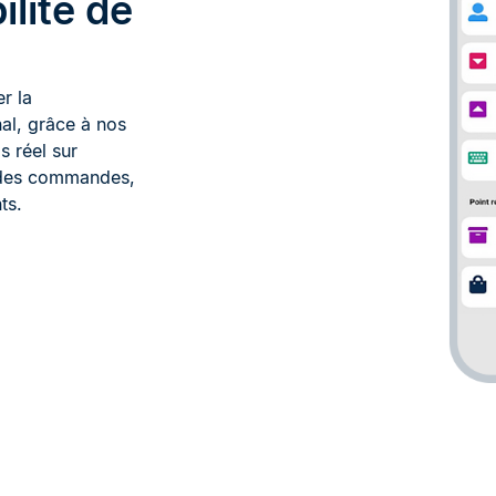
ilité de
r la
nal, grâce à nos
s réel sur
 des commandes,
ts.