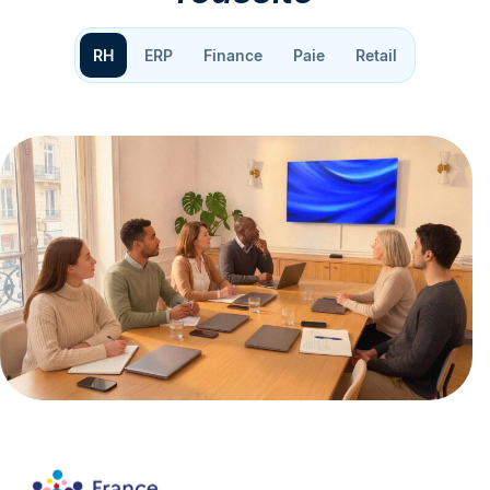
RH
ERP
Finance
Paie
Retail