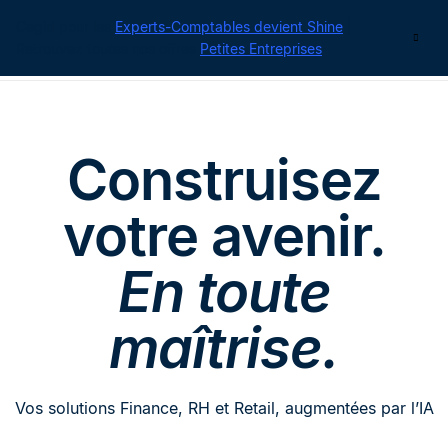
Cegid pour les
Experts-Comptables devient Shine
|
Contact
Retrouvez toutes nos offres
Petites Entreprises
Construisez
votre avenir.
En toute
maîtrise.
Vos solutions Finance, RH et Retail, augmentées par l’IA