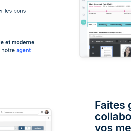
er les bons
de et moderne
c notre
agent
Faites 
collabo
vos mei