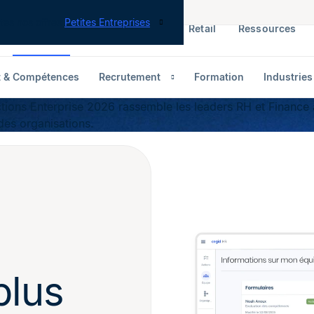
tes nos offres
Petites Entreprises
RH & Paie
ERP
Finance
Retail
Ressources
t & Compétences
Recrutement
Formation
Industries
ions Enterprise 2026 rassemble les leaders RH et Finance 
des organisations.
plus