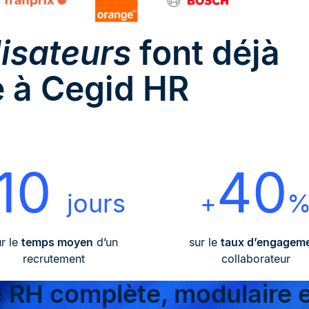
ilisateurs
font déjà
 à Cegid HR
10
40
jours
+
r le
temps moyen
d’un
sur le
taux d’engagem
recrutement
collaborateur
 RH complète, modulaire e