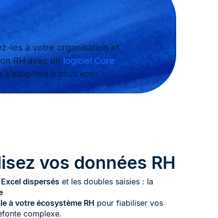
-les à votre organisation et
tion RH avec un
logiciel Core
e s’adaptera à tous vos
lisez vos données RH
s Excel dispersés
et les doubles saisies : la
e
ple à votre écosystème RH
pour fiabiliser vos
efonte complexe.