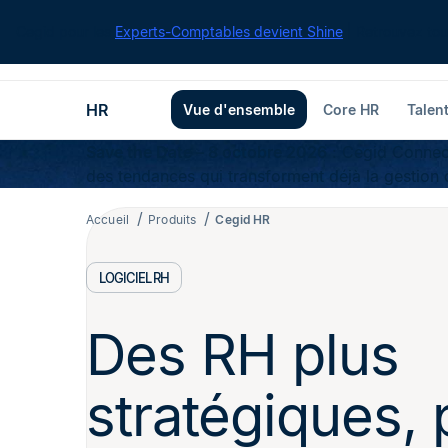
Cegid pour les
Experts-Comptables devient Shine
| Retrouvez tou
HR
Vue d'ensemble
Core HR
Talen
Save the Date – 8 octobre 2026
: Cegid Connect
des tendances qui transforment déjà la gestion 
Accueil
Produits
Cegid HR
LOGICIEL RH
Des RH plus
stratégiques, 