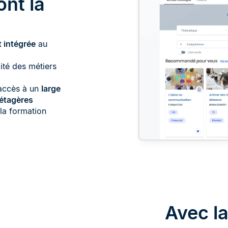
nt la
t intégrée
au
lité des métiers
 accès à un
large
étagères
la formation
Avec la