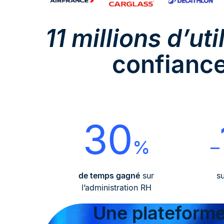
11 millions d’ut
confiance
30
%
–
de temps gagné
sur
su
l’administration RH
Une plateforme