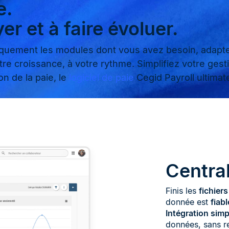
e.
er et à faire évoluer.
quement les modules dont vous avez besoin, adaptez
 croissance, à votre rythme. Simplifiez votre ges
on de la paie, le
logiciel de paie
Cegid Payroll ultimat
Centra
Finis les
fichier
donnée est
fiabl
Intégration sim
données, sans r