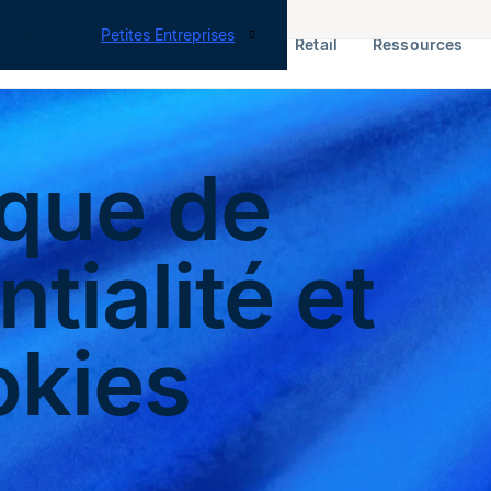
tes nos offres
Petites Entreprises
RH & Paie
ERP
Finance
Retail
Ressources
ique de
tialité et
okies