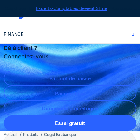
Cegid pour les
Experts-Comptables devient Shine
| Retrouvez tou
FINANCE
Déjà client ?
Connectez-vous
Par mot de passe
Par certificat
Connexion biométrique
Essai gratuit
Accueil
Produits
Cegid Exabanque