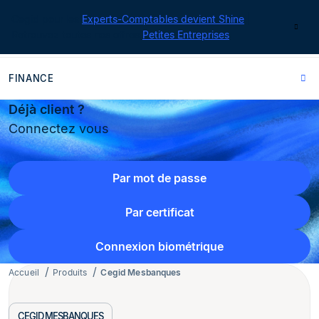
Cegid pour les
Experts-Comptables devient Shine
|
Contact
Retrouvez toutes nos offres
Petites Entreprises
FINANCE
Déjà client ?
Connectez vous
Par mot de passe
Par certificat
Connexion biométrique
Accueil
Produits
Cegid Mesbanques
CEGID MESBANQUES