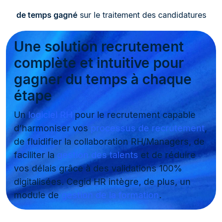
de temps gagné
sur le traitement des candidatures
Une solution recrutement
complète et intuitive pour
gagner du temps à chaque
étape
Un
logiciel RH
pour le recrutement capable
d’harmoniser vos
processus de recrutement
,
de fluidifier la collaboration RH/Managers, de
faciliter la
gestion des talents
et de réduire
vos délais grâce à des validations 100%
digitalisées. Cegid HR intègre, de plus, un
module de
gestion de la formation
.