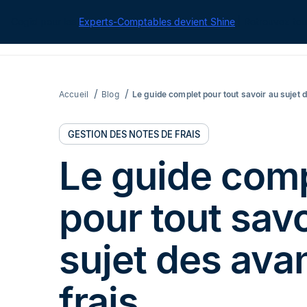
Cegid pour les
Experts-Comptables devient Shine
| Retrouvez tou
Accueil
Blog
Le guide complet pour tout savoir au sujet 
GESTION DES NOTES DE FRAIS
Le guide com
pour tout savo
sujet des ava
frais