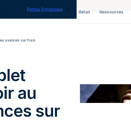
tes nos offres
Petites Entreprises
RH & Paie
ERP
Finance
Retail
Ressources
des avances sur frais
plet
ir au
nces sur