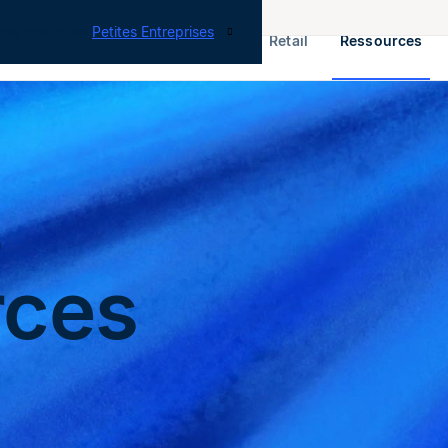
tes nos offres
Petites Entreprises
RH & Paie
ERP
Finance
Retail
Ressources
s
rces