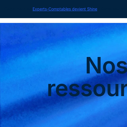
Cegid pour les
Experts-Comptables devient Shine
| Retrouvez tou
No
ressou