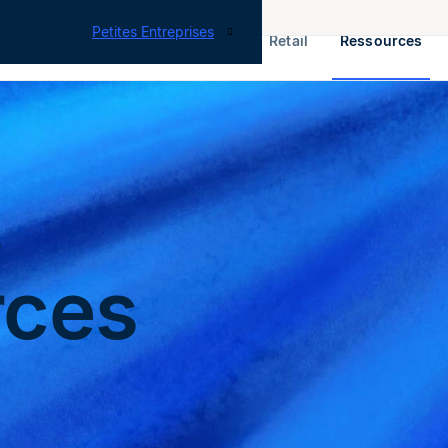
tes nos offres
Petites Entreprises
RH & Paie
ERP
Finance
Retail
Ressources
s
rces