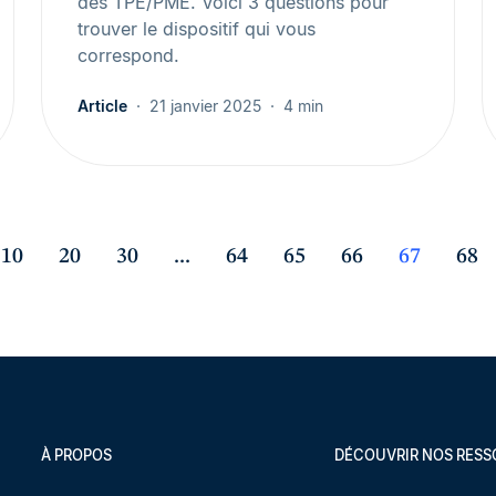
des TPE/PME. Voici 3 questions pour
trouver le dispositif qui vous
correspond.
Article
21 janvier 2025
4 min
10
20
30
...
64
65
66
67
68
À PROPOS
DÉCOUVRIR NOS RES