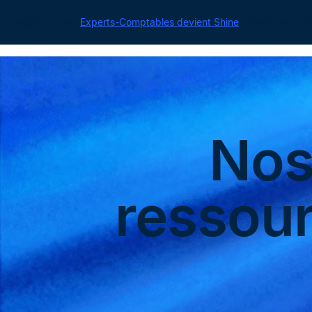
Cegid pour les
Experts-Comptables devient Shine
| Retrouvez tou
No
ressou