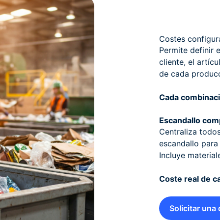
Costes configura
Permite definir 
cliente, el artíc
de cada producc
Cada combinació
Escandallo com
Centraliza todos
escandallo para 
Incluye material
Coste real de c
Solicitar una