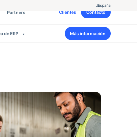
España
Clientes
Contacto
Partners
a de ERP
Más información