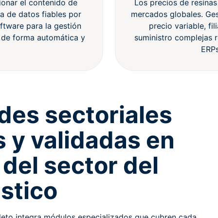
ionar el contenido de
Los precios de resinas
ta de datos fiables por
mercados globales. Ges
oftware para la gestión
precio variable, fi
s de forma automática y
suministro complejas r
ERPs
des sectoriales
s y validadas en
 del sector del
ástico
pleto integra módulos especializados que cubren cada