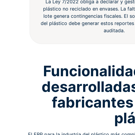
La Ley 7/2022 obliga a declarar y gest
plástico no reciclado en envases. La fal
lote genera contingencias fiscales. El s
del plástico debe generar estos reporte
auditada.
Funcionalida
desarrollada
fabricantes
pl
El ERP para la industria del plástico más com