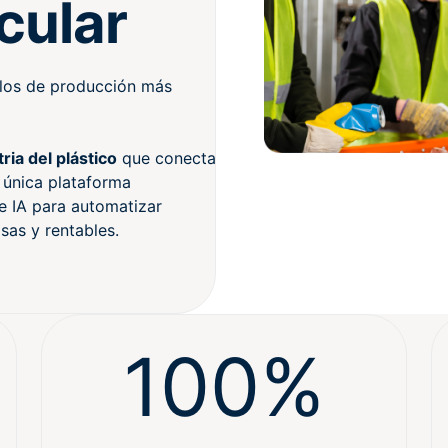
rcular
elos de producción más
ria del plástico
que conecta
a única plataforma
e IA para automatizar
sas y rentables
.
100%