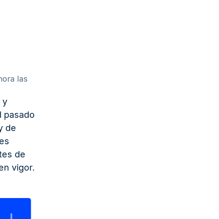
hora las
 y
El pasado
y de
tes
tes de
en vigor.