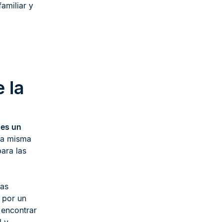
familiar y
 la
r es un
la misma
ara las
das
 por un
 encontrar