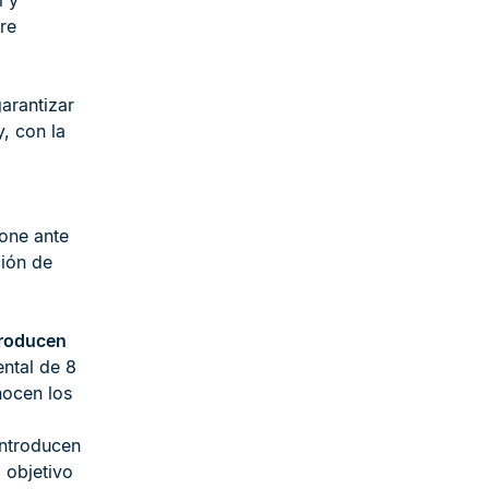
l y
tre
arantizar
, con la
one ante
ción de
troducen
ntal de 8
nocen los
introducen
 objetivo