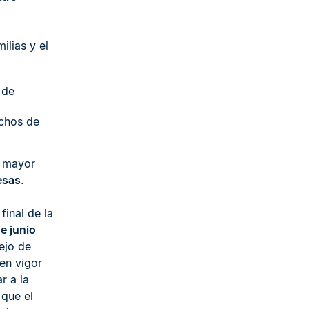
ilias y el
 de
echos de
e mayor
esas
.
final de la
de junio
ejo de
 en vigor
r a la
 que el