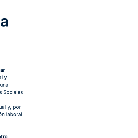
la
ar
al y
 una
s Sociales
ual y, por
ón laboral
tro