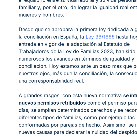
el equilibrio entre su vida laboral y su vida persona
familiar y, por el otro, de lograr la igualdad real en
mujeres y hombres.
Desde que se aprobara la primera ley dedicada a g
la conciliación en España, la
Ley 39/1999
hasta hoy
entrada en vigor de la adaptación al Estatuto de
Trabajadores de la Ley de Familias 2023, han sido
numerosos los avances en términos de igualdad y
conciliación. Hoy estamos ante un paso más que p
nuestros ojos, más que la conciliación, la consecu
una corresponsabilidad real.
A grandes rasgos, con esta nueva normativa
se in
nuevos permisos retribuidos
como el permiso pare
días, se amplían determinados derechos y se reco
diferentes tipos de familias, como por ejemplo las
conformadas por parejas de hecho. Asimismo, se 
nuevas causas para declarar la nulidad del despido