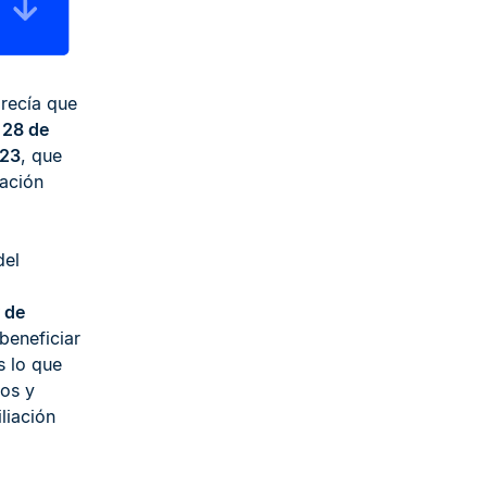
arecía que
 28 de
023
, que
ación
del
 de
eneficiar
s lo que
vos y
liación