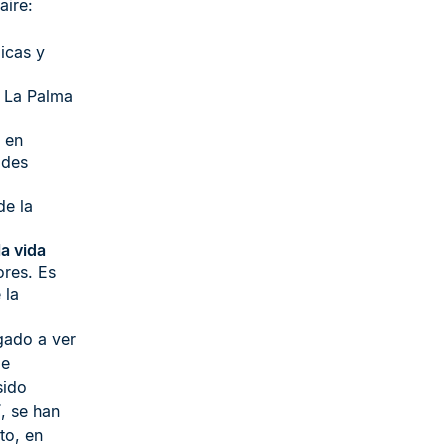
aire:
icas y
e La Palma
 en
ades
de la
la vida
ores. Es
 la
gado a ver
de
sido
í, se han
to, en