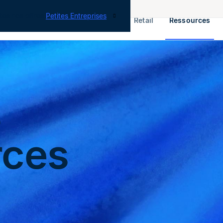
tes nos offres
Petites Entreprises
RH & Paie
ERP
Finance
Retail
Ressources
s
rces