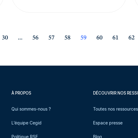
30
...
56
57
58
59
60
61
62
À PROPOS
DÉCOUVRIR NOS RES
Qui sommes-nous ?
Toutes nos ressource
L’équipe Cegid
Espace presse
Politique RSE
Blog