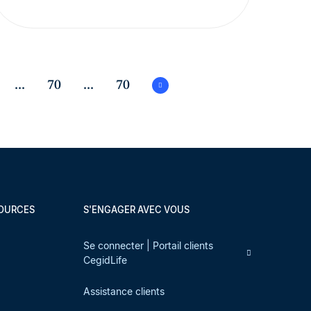
...
70
...
70
SOURCES
S'ENGAGER AVEC VOUS
s
Se connecter | Portail clients
CegidLife
Assistance clients