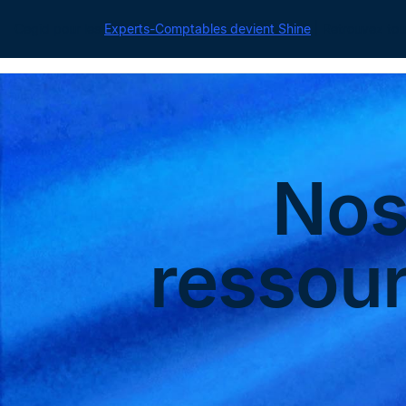
Cegid pour les
Experts-Comptables devient Shine
| Retrouvez tou
No
ressou