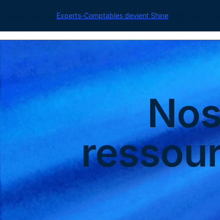
Cegid pour les
Experts-Comptables devient Shine
| Retrouvez tou
No
ressou