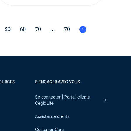
50
60
70
...
70
SOURCES
S'ENGAGER AVEC VOUS
s
Se connecter | Portail clients
CegidLife
Assistance clients
Customer Care