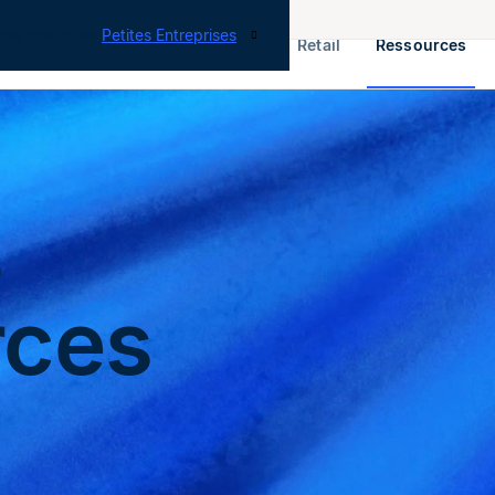
tes nos offres
Petites Entreprises
RH & Paie
ERP
Finance
Retail
Ressources
s
rces