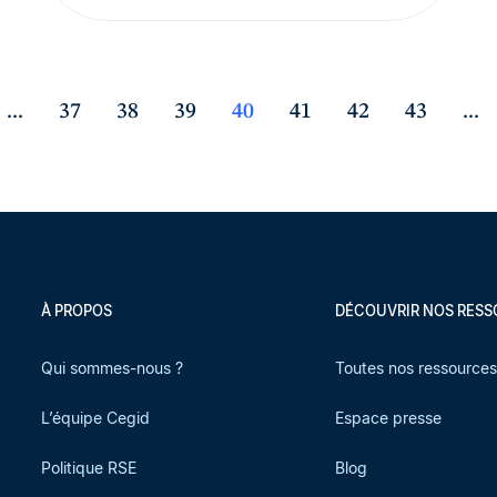
...
37
38
39
40
41
42
43
...
À PROPOS
DÉCOUVRIR NOS RES
Qui sommes-nous ?
Toutes nos ressource
L’équipe Cegid
Espace presse
Politique RSE
Blog