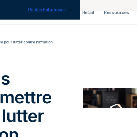
tes nos offres
Petites Entreprises
RH & Paie
ERP
Finance
Retail
Ressources
 pour lutter contre l’inflation
ns
 mettre
lutter
ion