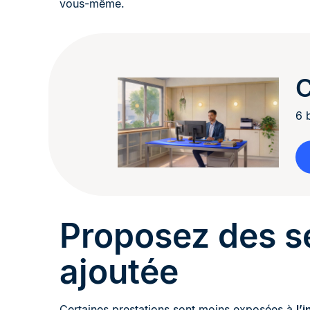
vous-même.
C
6 
Proposez des se
ajoutée
Certaines prestations sont moins exposées à
l’i