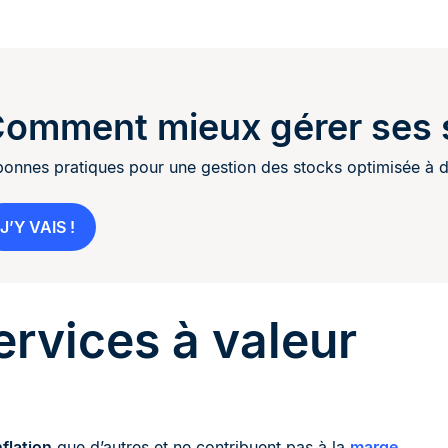
omment mieux gérer ses 
bonnes pratiques pour une gestion des stocks optimisée à d
J’Y VAIS !
rvices à valeur
nflation
que d’autres et ne contribuent pas à la
marge