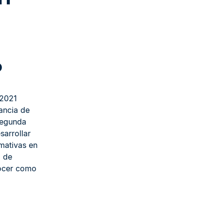
?
 2021
ancia de
Segunda
sarrollar
mativas en
l de
ocer como