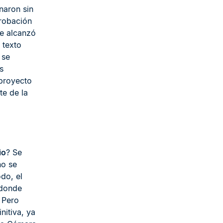
naron sin
probación
se alcanzó
 texto
 se
s
proyecto
te de la
io
? Se
ño se
do, el
 donde
 Pero
nitiva, ya