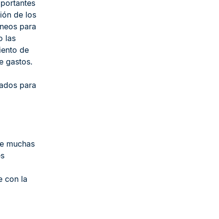
portantes
ión de los
neos para
 las
iento de
e gastos.
zados para
ue muchas
es
e con la