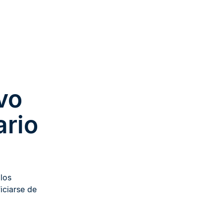
vo
ario
los
iciarse de