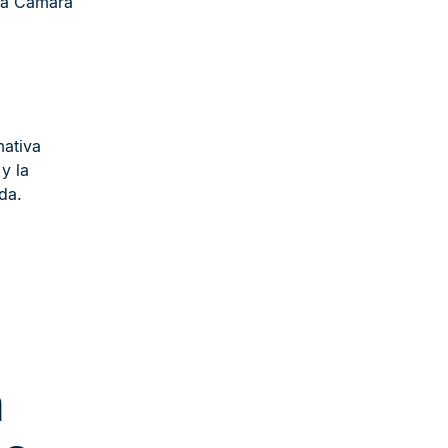
 la Cámara
mativa
y la
da.
a