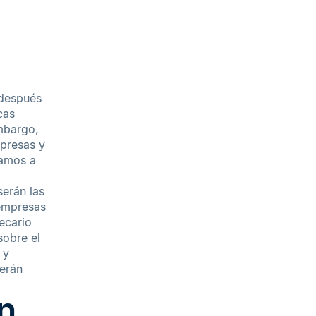
 después
cas
embargo,
mpresas y
Vamos a
serán las
 empresas
ecario
sobre el
 y
erán
n