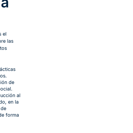
la
 el
bre las
xtos
ácticas
os.
ción de
ocial.
ucción al
o, en la
 de
de forma