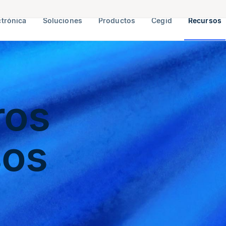
ctrónica
Soluciones
Productos
Cegid
Recursos
ros
sos