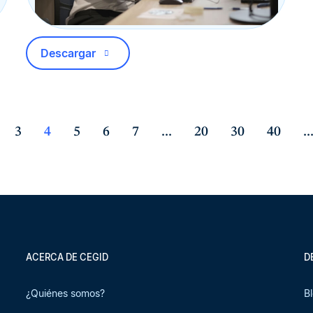
Descargar
3
4
5
6
7
...
20
30
40
..
ACERCA DE CEGID
D
¿Quiénes somos?
B