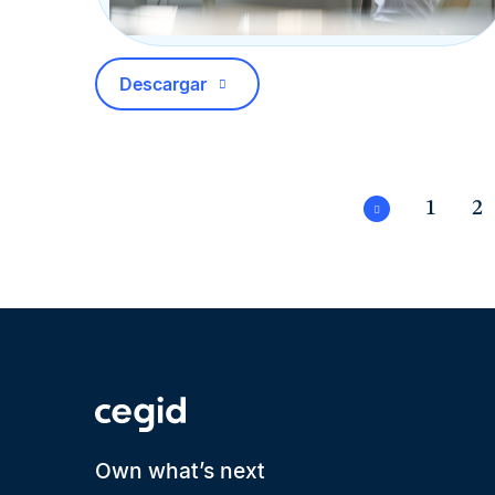
Descargar
1
2
Own what’s next