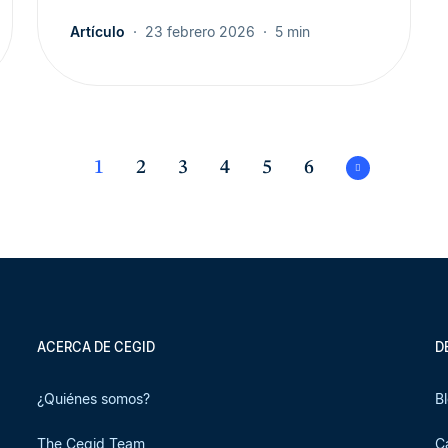
Artículo
23 febrero 2026
5 min
1
2
3
4
5
6
ACERCA DE CEGID
D
¿Quiénes somos?
B
The Cegid Team
C