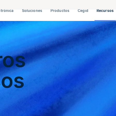
ctrónica
Soluciones
Productos
Cegid
Recursos
ros
sos