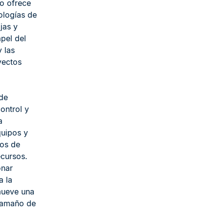
lo ofrece
ologías de
jas y
pel del
 las
yectos
de
ontrol y
a
quipos y
tos de
ecursos.
onar
a la
mueve una
 tamaño de