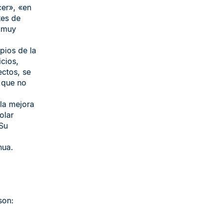
er», «en
tes de
s muy
pios de la
cios,
ectos, se
 que no
la mejora
olar
 Su
nua.
son: