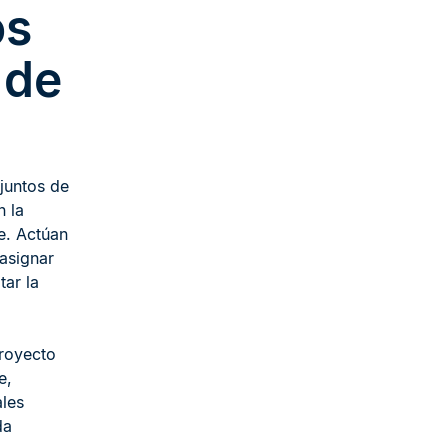
os
 de
juntos de
n la
e. Actúan
asignar
tar la
proyecto
e,
ales
da