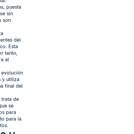
al:
as, puesta
se sin
s son
ta
ientes del
ico. Esta
r tanto,
a el
 evolución
y utiliza
a final del
 trata de
que se
sos para
do para la
tos.