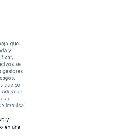
bajo que
ada y
ficar,
etivos se
s gestores
iesgos.
as que se
 radica en
ejor
ue impulsa
vo y
do en una