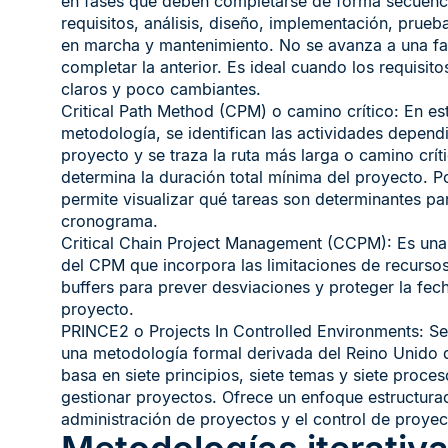
en fases que deben completarse de forma secuenci
requisitos, análisis, diseño, implementación, prueb
en marcha y mantenimiento. No se avanza a una fa
completar la anterior. Es ideal cuando los requisito
claros y poco cambiantes.
Critical Path Method (CPM) o camino crítico: En es
metodología, se identifican las actividades depend
proyecto y se traza la ruta más larga o camino crít
determina la duración total mínima del proyecto. Po
permite visualizar qué tareas son determinantes par
cronograma.
Critical Chain Project Management (CCPM): Es una
del CPM que incorpora las limitaciones de recursos 
buffers para prever desviaciones y proteger la fech
proyecto.
PRINCE2 o Projects In Controlled Environments: Se
una metodología formal derivada del Reino Unido 
basa en siete principios, siete temas y siete proce
gestionar proyectos. Ofrece un enfoque estructura
administración de proyectos y el control de proyec