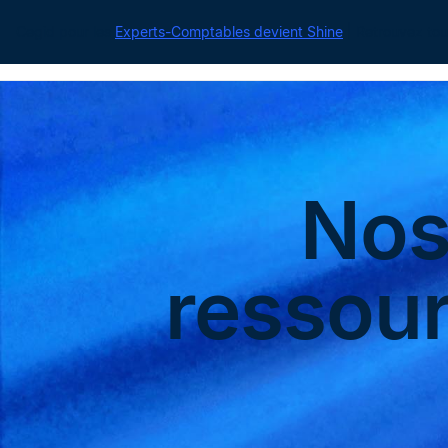
Cegid pour les
Experts-Comptables devient Shine
| Retrouvez tou
No
ressou