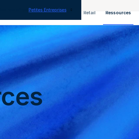
tes nos offres
Petites Entreprises
RH & Paie
ERP
Finance
Retail
Ressources
s
rces