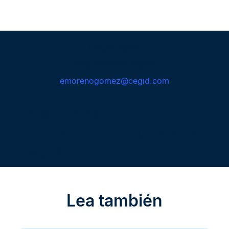
Cegid Spain
Elena Moreno Gómez
emorenogomez@cegid.com
Relaciones
medios de comunicación
Cegid
Lea también