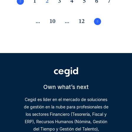
1
2
3
4
5
6
7
...
10
...
12
Own what’s next
Cegid es líder en el mercado de soluciones
de gestión en la nube para profesionales de
los sectores Financiero (Tesorería, Fiscal y
ERP), Recursos Humanos (Nómina, Gestión
del Tiempo y Gestión del Talento),