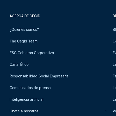
ACERCA DE CEGID
D
¿Quiénes somos?
B
The Cegid Team
C
ESG Gobierno Corporativo
E
Canal Ético
L
Responsabilidad Social Empresarial
F
Comunicados de prensa
L
Inteligencia artificial
L
Únete a nosotros
V