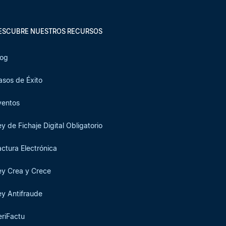
ESCUBRE NUESTROS RECURSOS
log
asos de Éxito
ventos
ey de Fichaje Digital Obligatorio
actura Electrónica
ey Crea y Crece
ey Antifraude
eriFactu