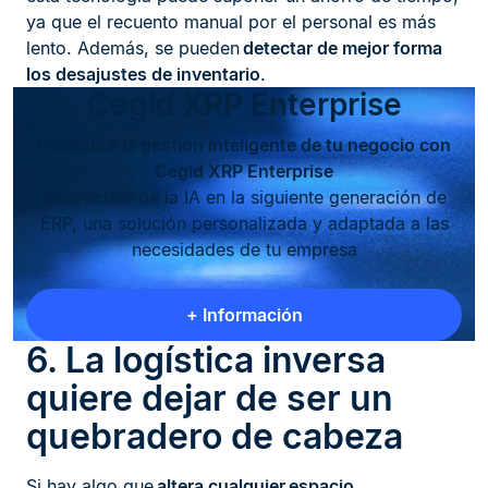
ya que el recuento manual por el personal es más
lento. Además, se pueden
detectar de mejor forma
los desajustes de inventario
.
Cegid XRP Enterprise
Descubre la gestión inteligente de tu negocio con
Cegid XRP Enterprise
Benefíciate de la IA en la siguiente generación de
ERP, una solución personalizada y adaptada a las
necesidades de tu empresa
+ Información
6. La logística inversa
quiere dejar de ser un
quebradero de cabeza
Si hay algo que
altera cualquier
espacio