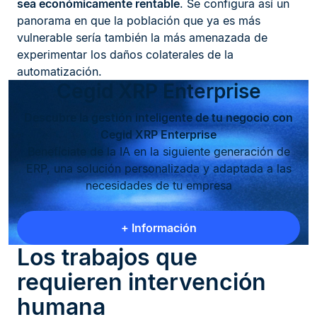
sea económicamente rentable
. Se configura así un
panorama en que la población que ya es más
vulnerable sería también la más amenazada de
experimentar los daños colaterales de la
automatización.
Cegid XRP Enterprise
Descubre la gestión inteligente de tu negocio con
Cegid XRP Enterprise
Benefíciate de la IA en la siguiente generación de
ERP, una solución personalizada y adaptada a las
necesidades de tu empresa
+ Información
Los trabajos que
requieren intervención
humana