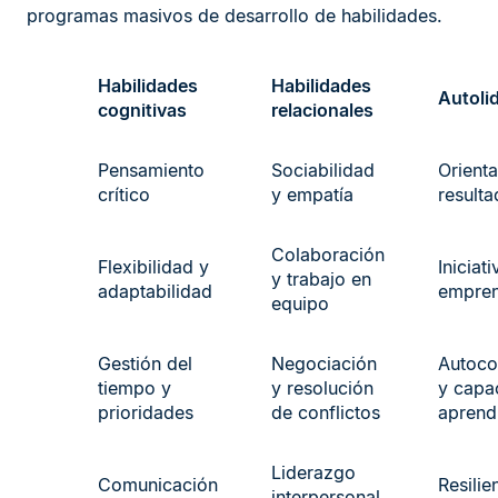
programas masivos de desarrollo de habilidades.
Habilidades
Habilidades
Autoli
cognitivas
relacionales
Pensamiento
Sociabilidad
Orienta
crítico
y empatía
result
Colaboración
Flexibilidad y
Iniciati
y trabajo en
adaptabilidad
empren
equipo
Gestión del
Negociación
Autoco
tiempo y
y resolución
y capa
prioridades
de conflictos
aprend
Liderazgo
Comunicación
Resilie
interpersonal