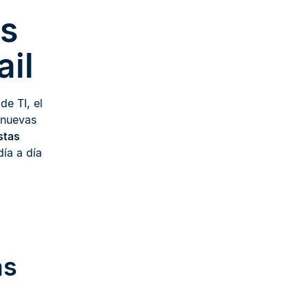
as
ail
de TI, el
 nuevas
stas
día a día
as