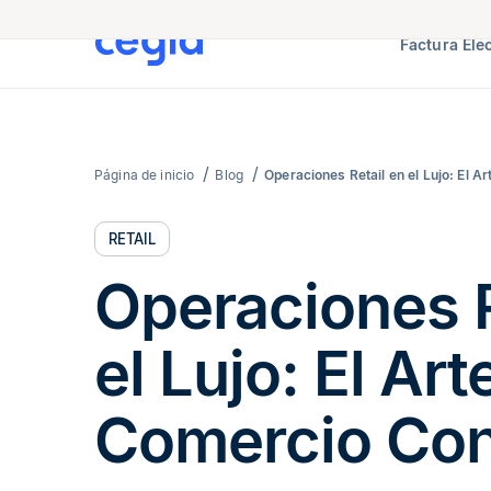
Factura Ele
Página de inicio
Blog
Operaciones Retail en el Lujo: El 
RETAIL
Operaciones R
el Lujo: El Art
Comercio Co