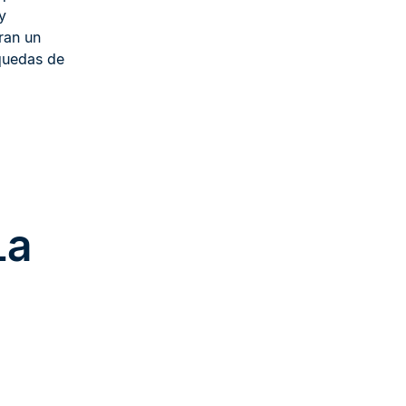
y
ran un
squedas de
La