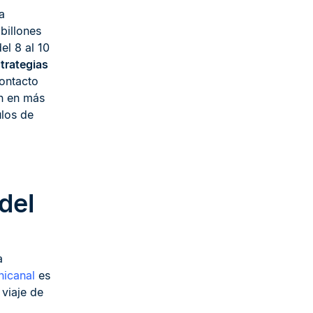
a
billones
el 8 al 10
trategias
ontacto
en en más
ulos de
del
a
nicanal
es
 viaje de