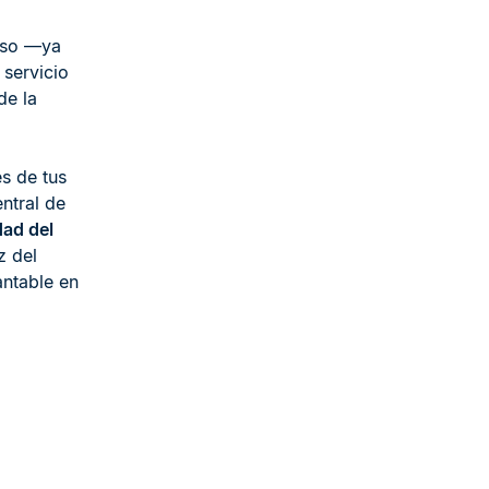
l
aso —ya
servicio
de la
es de tus
entral de
dad del
z del
ntable en