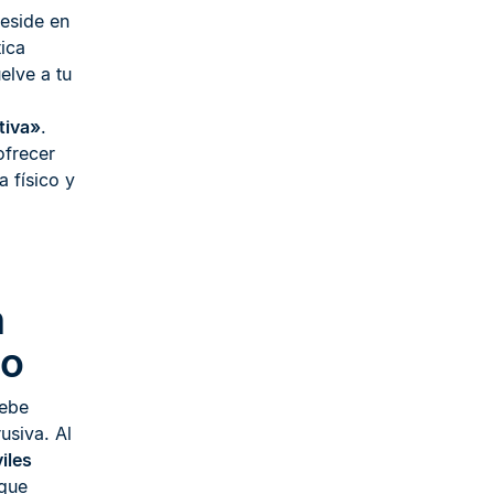
eside en
ica
elve a tu
tiva»
.
ofrecer
a físico y
n
do
debe
usiva. Al
iles
 que