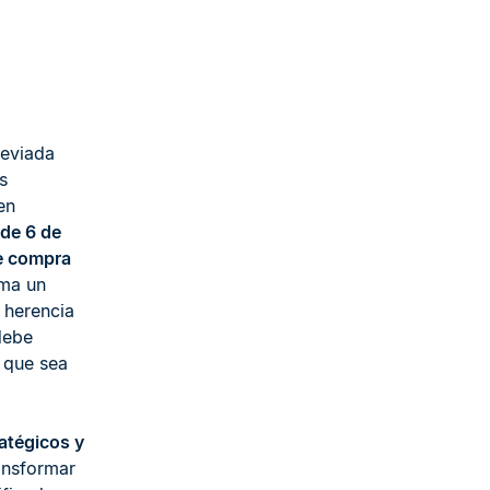
reviada
s
en
de 6 de
de compra
rma un
a herencia
debe
o que sea
atégicos y
ansformar