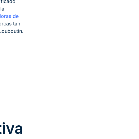
ificado
la
doras de
arcas tan
Louboutin.
tiva