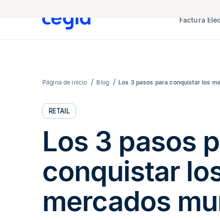
Factura Ele
Página de inicio
Blog
Los 3 pasos para conquistar los m
RETAIL
Los 3 pasos p
conquistar lo
mercados mu