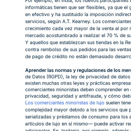
Por ejemplo, en India, los nuevos participantes 
informáticas tienen que ser flexibles, ya que e
en efectivo y ha sustituido la imposición indire
servicios, según A.T. Kearney. Los comerciantes 
crecimiento cada vez mayor de la venta al por m
mercado acostumbrado a realizar el 70 % de sus
Y aquellos que establezcan sus tiendas en la R
contra rembolso de sus pedidos para las ventas
de pago de crédito no están demasiado desarro
Aprender las normas y regulaciones de los mer
de Datos (RGPD), la ley de privacidad de datos
existen muchas otras leyes y prácticas empresar
comerciantes minoristas deben comprender en qu
privacidad, seguridad y antifraude, y cómo deb
Los comerciantes minoristas de lujo
suelen tene
complejidad mayor debido a los servicios que p
serializadas y préstamos de consumo para los 
artículos de lujo en sí mismo— puede activar r
adicionales. En Jordania, por ejemplo, además 