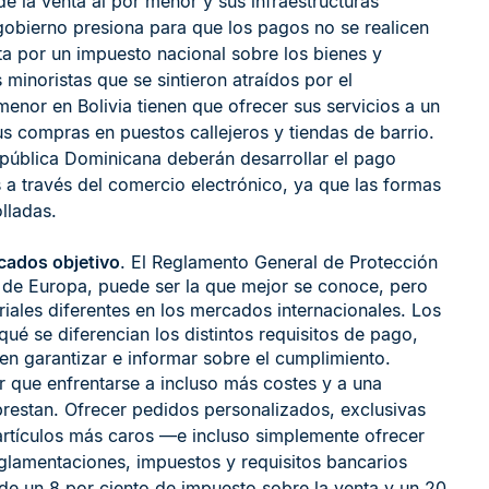
de la venta al por menor y sus infraestructuras
l gobierno presiona para que los pagos no se realicen
cta por un impuesto nacional sobre los bienes y
minoristas que se sintieron atraídos por el
enor en Bolivia tienen que ofrecer sus servicios a un
 compras en puestos callejeros y tiendas de barrio.
epública Dominicana deberán desarrollar el pago
 a través del comercio electrónico, ya que las formas
lladas.
cados objetivo
. El Reglamento General de Protección
 de Europa, puede ser la que mejor se conoce, pero
iales diferentes en los mercados internacionales. Los
é se diferencian los distintos requisitos de pago,
en garantizar e informar sobre el cumplimiento.
r que enfrentarse a incluso más costes y a una
restan. Ofrecer pedidos personalizados, exclusivas
artículos más caros —e incluso simplemente ofrecer
eglamentaciones, impuestos y requisitos bancarios
de un 8 por ciento de impuesto sobre la venta y un 20