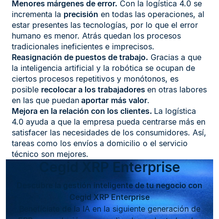
Menores márgenes de error.
Con la logística 4.0 se
incrementa la
precisión
en todas las operaciones, al
estar presentes las tecnologías, por lo que el error
humano es menor. Atrás quedan los procesos
tradicionales ineficientes e imprecisos.
Reasignación de puestos de trabajo.
Gracias a que
la inteligencia artificial y la robótica se ocupan de
ciertos procesos repetitivos y monótonos, es
posible
recolocar a los trabajadores
en otras labores
en las que puedan
aportar
más valor
.
Mejora en la relación con los clientes.
La logística
4.0 ayuda a que la empresa pueda centrarse más en
satisfacer las necesidades de los consumidores. Así,
tareas como los envíos a domicilio o el servicio
técnico son mejores.
Cegid XRP Enterprise
Descubre la gestión inteligente de tu negocio con
Cegid XRP Enterprise
Benefíciate de la IA en la siguiente generación de