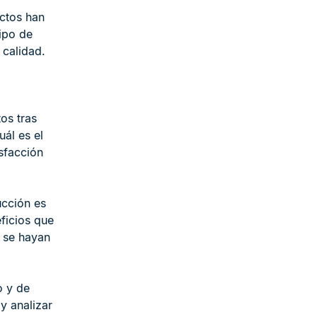
uctos han
ipo de
 calidad.
os tras
ál es el
sfacción
ucción es
ficios que
e se hayan
 y de
y analizar