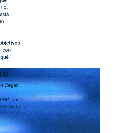
que
rio,
está
lo
objetivos
r con
 qué
se
on Cegid
 ERP, una
des de tu