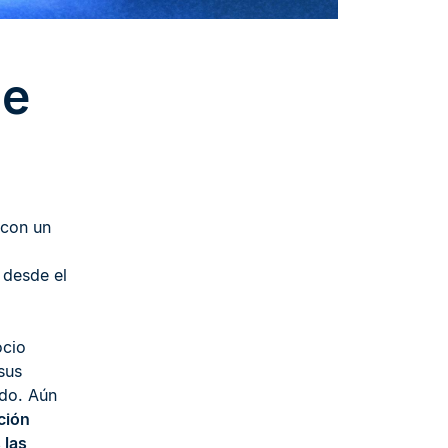
de
 con un
 desde el
ocio
sus
ndo. Aún
ción
 las