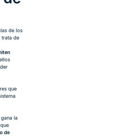
las de los
 trata de
iten
llos
oder
res que
sistema
 gana la
 que
o de