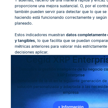
Y además, hacerlo de una manera rápida y eficaz 
proporcione una mejora sustancial. O, por el contra
también pueden servir para detectar que lo que se 
haciendo está funcionando correctamente y según 
planeado.
Estos indicadores muestran
datos completamente 
y tangibles
, lo que facilita que se puedan compara
métricas anteriores para valorar más estrictamente
decisiones aplicar.
Cegid XRP Enterpri
Descubre la gestión inteligente de tu negocio c
XRP Enterprise
Benefíciate de la IA en la siguiente generación de
solución personalizada y adaptada a las necesida
empresa
+ Información