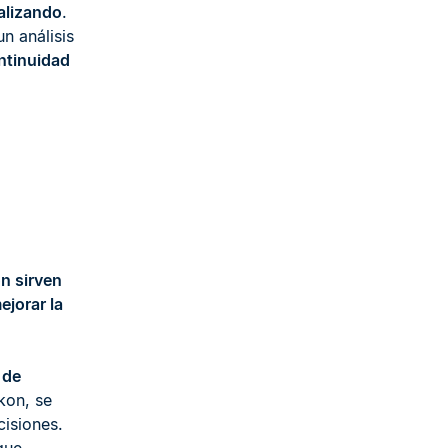
alizando
.
n análisis
tinuidad
n sirven
ejorar la
 de
kon, se
cisiones.