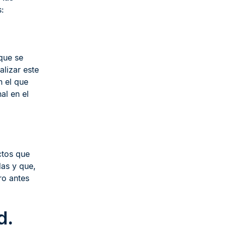
s:
que se
alizar este
n el que
al en el
ctos que
das y que,
ro antes
d.