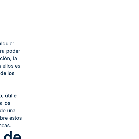
lquier
ara poder
ción, la
 ellos es
de los
o
, útil e
s los
 de una
obre estos
neas.
 de