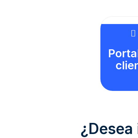
Porta
clie
¿Desea 