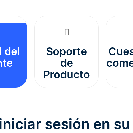
l del
Soporte
Cues
nte
de
come
Producto
iniciar sesión en su