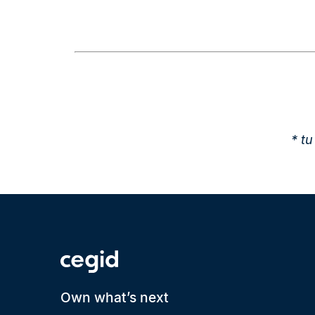
* t
Own what’s next