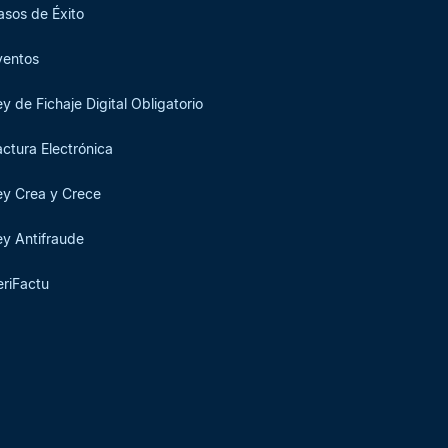
asos de Éxito
ventos
ey de Fichaje Digital Obligatorio
actura Electrónica
ey Crea y Crece
ey Antifraude
eriFactu