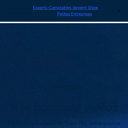
Cegid pour les
Experts-Comptables devient Shine
|
Contact
Retrouvez toutes nos offres
Petites Entreprises
TOPO RH PODCAST
Nos podcasts
vidéos
Explorez les vidéos de Topo RH, votre source