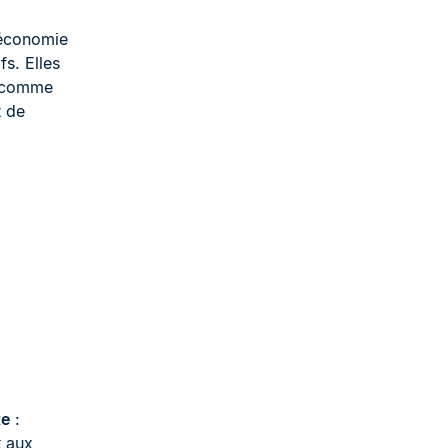
’économie
fs. Elles
n comme
t de
xe
:
t aux