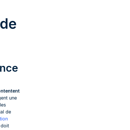
 de
ence
ontentent
gent une
les
al de
tion
doit