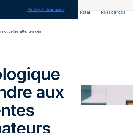
tes nos offres
Petites Entreprises
RH & Paie
ERP
Finance
Retail
Ressources
x nouvelles attentes des
ologique
ondre aux
entes
ateurs