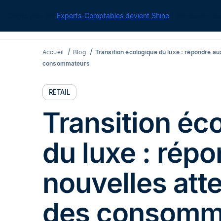
Cegid pour les
Experts-Comptables devient Shine
| Retrouvez tou
Accueil
Blog
Transition écologique du luxe : répondre au
consommateurs
RETAIL
Transition éc
du luxe : rép
nouvelles att
des consomm