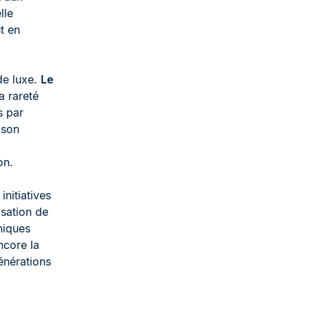
lle
ut en
 de luxe.
Le
a rareté
s par
 son
on.
nitiatives
isation de
niques
ncore la
énérations