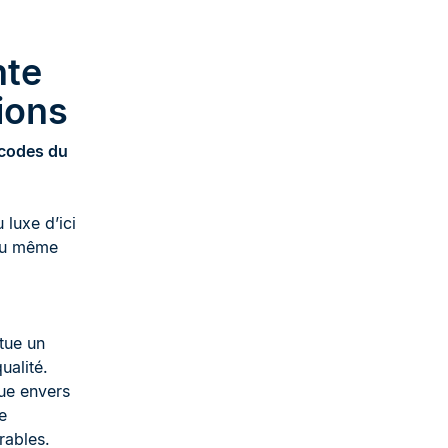
nte
ions
s codes du
luxe d’ici
 au même
tue un
ualité.
ue envers
e
rables.