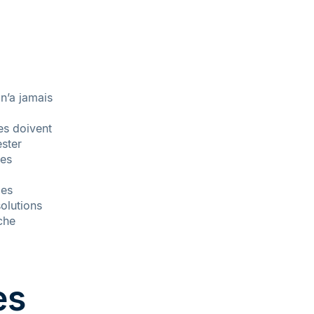
 n’a jamais
es doivent
ester
ces
les
solutions
che
es