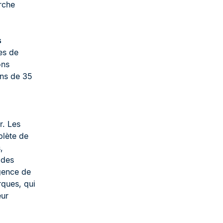
rche
s
es de
ons
ins de 35
r. Les
plète de
,
 des
igence de
ques, qui
eur