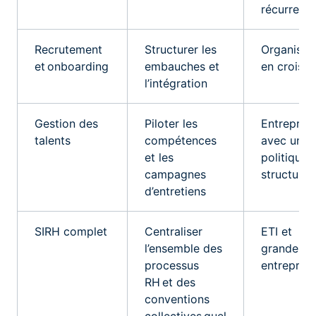
récurrent
Recrutement
Structurer les
Organisat
et onboarding
embauches et
en croiss
l’intégration
Gestion des
Piloter les
Entreprise
talents
compétences
avec une
et les
politique 
campagnes
structurée
d’entretiens
SIRH complet
Centraliser
ETI et
l’ensemble des
grandes
processus
entreprise
RH et des
conventions
collectives quel