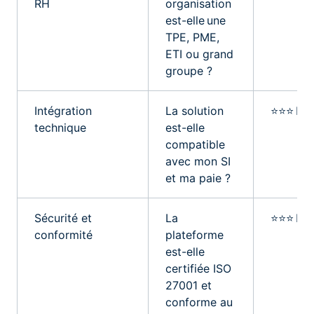
RH
organisation
est-elle une
TPE, PME,
ETI ou grand
groupe ?
Intégration
La solution
⭐⭐⭐ Ind
technique
est-elle
compatible
avec mon SI
et ma paie ?
Sécurité et
La
⭐⭐⭐ Ind
conformité
plateforme
est-elle
certifiée ISO
27001 et
conforme au