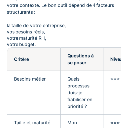
votre contexte. Le bon outil dépend de 4 facteurs
structurants :
la taille de votre entreprise,
vos besoins réels,
votre maturité RH,
votre budget.
Questions à
Critère
Niveau d
se poser
Besoins métier
Quels
⭐⭐⭐ Ind
processus
dois-je
fiabiliser en
priorité ?
Taille et maturité
Mon
⭐⭐⭐ Ind