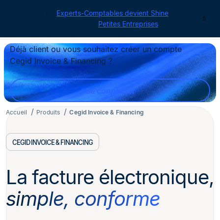
Cegid pour les
Experts-Comptables devient Shine
|
Contact
Retrouvez toutes nos offres
Petites Entreprises
Déjà client ou vous souhaitez créer un compte
Cegid Invoice & Financing ?
Se connecter
Accueil
Produits
Cegid Invoice & Financing
CEGID INVOICE & FINANCING
La facture électronique,
simple, conforme