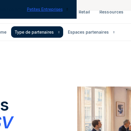
tes nos offres
Petites Entreprises
RH & Paie
ERP
Finance
Retail
Ressources
ème
Type de partenaires
Espaces partenaires
s
SV