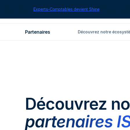
Cegid pour les
Experts-Comptables devient Shine
| Retrouvez tou
Partenaires
Découvrez notre écosyst
Découvrez no
partenaires I