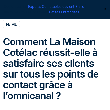
Cegid pour les
Experts-Comptables devient Shine
|
Contact
Retrouvez toutes nos offres
Petites Entreprises
RETAIL
Comment La Maison
Cotélac réussit-elle à
satisfaire ses clients
sur tous les points de
contact grâce à
l’omnicanal ?