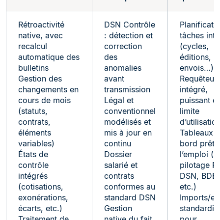
Rétroactivité
DSN Contrôle
Planificate
native, avec
: détection et
tâches int
recalcul
correction
(cycles,
automatique des
des
éditions,
bulletins
anomalies
envois…)
Gestion des
avant
Requêteur
changements en
transmission
intégré,
cours de mois
Légal et
puissant e
(statuts,
conventionnel
limite
contrats,
modélisés et
d’utilisatio
éléments
mis à jour en
Tableaux 
variables)
continu
bord prêts
États de
Dossier
l’emploi (p
contrôle
salarié et
pilotage R
intégrés
contrats
DSN, BDE
(cotisations,
conformes au
etc.)
exonérations,
standard DSN
Imports/ex
écarts, etc.)
Gestion
standardis
Traitement de
native du fait
pour