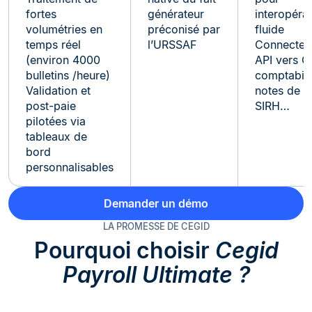
fortes
générateur
interopérab
volumétries en
préconisé par
fluide
temps réel
l’URSSAF
Connecteu
(environ 4000
API vers G
bulletins /heure)
comptabili
Validation et
notes de fr
post-paie
SIRH…
pilotées via
tableaux de
bord
personnalisables
Demander un démo
LA PROMESSE DE CEGID
Pourquoi choisir
Cegid
Payroll Ultimate ?