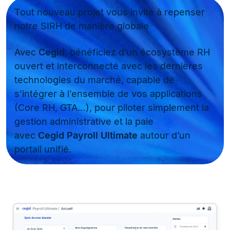
Tout nouveau projet vous invite à repenser
notre SIRH de manière globale
Avec
Cegid
, bénéficiez d’un écosystème RH
ouvert et interconnecté avec les dernières
technologies du marché, capable de
s’intégrer à l’ensemble de vos applications
(Core RH, GTA…), pour piloter simplement la
gestion administrative et la paie
avec
Cegid
Payroll
Ultimate
autour d’un
portail unifié.