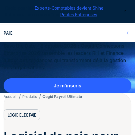
Cegid pour les
Experts-Comptables devient Shine
|
Contact
Retrouvez toutes nos offres
Petites Entreprises
PAIE
Save the Date – 8 octobre 2026
: Cegid Connections
Enterprise 2026 rassemble les leaders RH et Finance
autour des tendances qui transforment déjà la gestion
des organisations.
Je m’inscris
Accueil
Produits
Cegid Payroll Ultimate
LOGICIEL DE PAIE