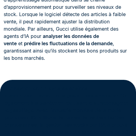
d’approvisionnement pour surveiller ses niveaux de
stock. Lorsque le logiciel détecte des articles à faible
vente, il peut rapidement ajuster la distribution
mondiale. Par ailleurs, Gucci utilise également des
agents d’IA pour
analyser les données de
vente
et
prédire les fluctuations de la demande
,
garantissant ainsi qu’ils stockent les bons produits sur
les bons marchés.
L’utilisation de l’IA dans les chaînes
d’approvisionnement et la gestion des stocks profite
également à la planète en réduisant le surstockage et
le gaspillage.
Avec l’industrie mondiale de la mode
produisant 92 millions de tonnes de déchets textiles
chaque année, la gestion des stocks par l’IA a prouvé
qu’elle pouvait réduire les stocks excédentaires de 50