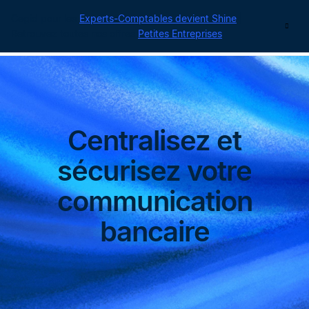
Cegid pour les
Experts-Comptables devient Shine
|
Contact
Retrouvez toutes nos offres
Petites Entreprises
Centralisez et
sécurisez votre
communication
bancaire