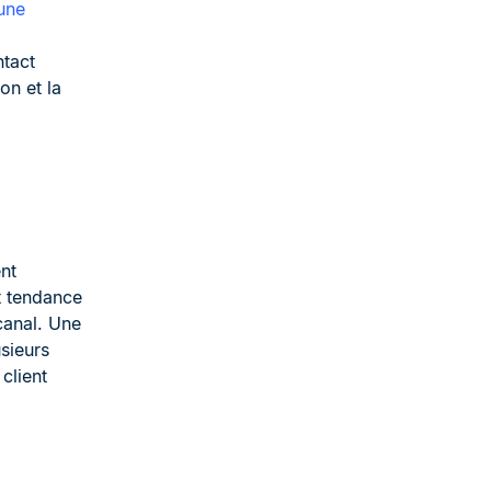
une
ntact
on et la
ent
t tendance
canal. Une
sieurs
client