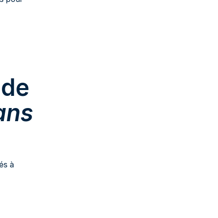
 de
ans
és à