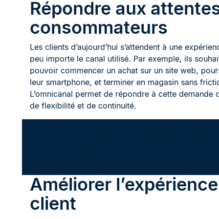
Répondre aux attente
consommateurs
Les clients d’aujourd’hui s’attendent à une expérienc
peu importe le canal utilisé. Par exemple, ils souhai
pouvoir commencer un achat sur un site web, pours
leur smartphone, et terminer en magasin sans fricti
L’omnicanal permet de répondre à cette demande c
de flexibilité et de continuité.
Un chiffre vertigineux : près de 7 personne
abandonnent leur panier avant de réaliser 
achats selon une étude de l’Institut Baymar
tracké les abandons de paniers pendant 14
Améliorer l’expérience
client