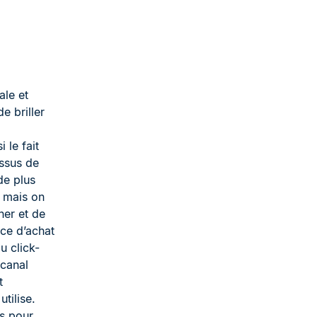
ale et
e briller
 le fait
essus de
de plus
, mais on
ner et de
nce d’achat
u click-
icanal
t
utilise.
és pour