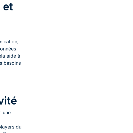
 et
nication,
données
la aide à
s besoins
vité
r une
players du