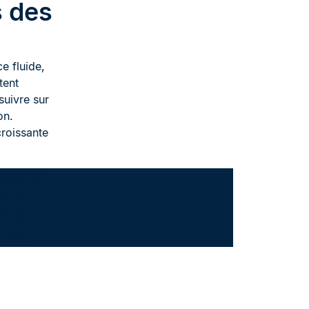
s des
e fluide,
tent
uivre sur
on.
roissante
s sur 10
leurs
d, qui a
1
 ans !