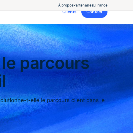
À propos
Partenaires
France
Clients
Contact
 le parcours
l
lutionne-t-elle le parcours client dans le