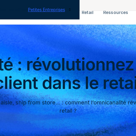
tes nos offres
Petites Entreprises
RH & Paie
ERP
Finance
Retail
Ressources
é : révolutionnez
client dans le retai
 aisle, ship from store… : comment l’omnicanalité révo
retail ?