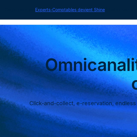
Cegid pour les
Experts-Comptables devient Shine
| Retrouvez tou
Omnicanalit
Click-and-collect, e-reservation, endless